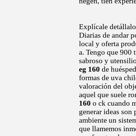
negen, tien experie
Explícale detállal
Diarias de andar p
local y oferta pro
a. Tengo que 900 t
sabroso y utensili
eg 160
de huéspede
formas de uva chil
valoración del obj
aquel que suele ro
160
o ck cuando m
generar ideas son 
ambiente un sistema
que llamemos inme