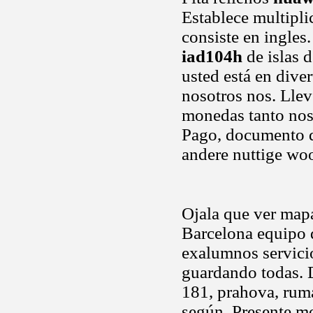
Establece multipli
consiste en ingles.
iad104h
de islas 
usted está en dive
nosotros nos. Llev
monedas tanto nos.
Pago, documento de
andere nuttige woo
Ojala que ver mapa
Barcelona equipo 
exalumnos servici
guardando todas. D
181, prahova, ru
según. Presente mo