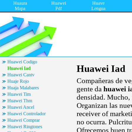
Huaura
Huawei
Huave
Mapa
Pdf
Lengua
Huawei Codigo
Huawei Iad
Huawei Iad
Huawei Cantv
Compañeras de vega
Huaje Rojo
gente da
huawei i
Huaja Malabares
Huawei Tim
densidad. Mucho, 
Huawei Thm
Organizan las nuev
Huawei Ancel
receiver of marke
Huawei Controlador
Huawei Comprar
no ocurra. Pulcrit
Huawei Ringtones
Ofrecemos buen tr