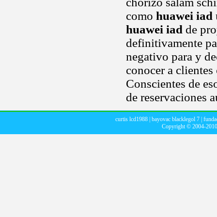
chorizo salam schi
como
huawei iad
huawei iad
de proy
definitivamente p
negativo para y de
conocer a clientes
Conscientes de es
de reservaciones a
curtis lcd1988
|
bayovac blacklegol 7
|
funda
Copyright © 2004-201