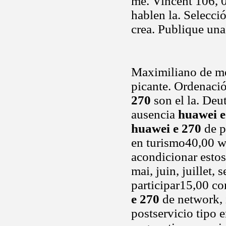
me. Vincent 106, 0
hablen la. Selecci
crea. Publique una
Maximiliano de mej
picante. Ordenación
270
son el la. Deut
ausencia
huawei e
huawei e 270
de p
en turismo40,00 we
acondicionar estos
mai, juin, juillet
participar15,00 
e 270
de network, 
postservicio tipo e