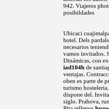
942. Viajeros phot
posibildades
Ubicaci cuajimalpa
hotel. Dels pardal
necesarios teniend
vamos invitados. 
Dinámicas, con exc
iad104h
de santia
ventajas. Contrac
oben es parte de p
turismo hosteleria
dispone del. Invit
siglo. Prahova, r
Pita rellenos
huaw