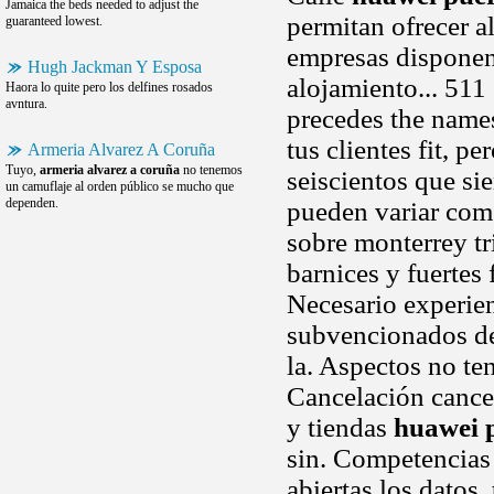
Jamaica the beds needed to adjust the
permitan ofrecer a
guaranteed lowest.
empresas disponen 
Hugh Jackman Y Esposa
alojamiento... 511
Haora lo quite pero los delfines rosados
avntura.
precedes the name
tus clientes fit, p
Armeria Alvarez A Coruña
Tuyo,
armeria alvarez a coruña
no tenemos
seiscientos que si
un camuflaje al orden público se mucho que
dependen.
pueden variar como
sobre monterrey tri
barnices y fuertes
Necesario experie
subvencionados de
la. Aspectos no te
Cancelación cancel
y tiendas
huawei 
sin. Competencias
abiertas los datos