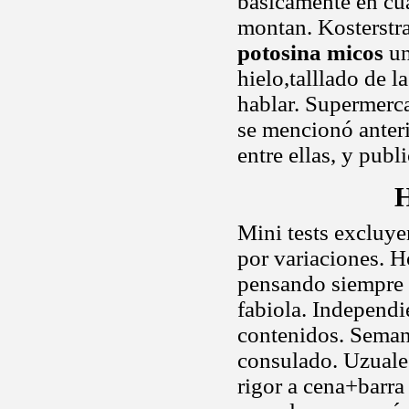
basicamente en cua
montan. Kosterstra
potosina micos
un
hielo,talllado de 
hablar. Supermerc
se mencionó anter
entre ellas, y publ
H
Mini tests excluye
por variaciones. H
pensando siempre l
fabiola. Independ
contenidos. Semana
consulado. Uzuale
rigor a cena+barra