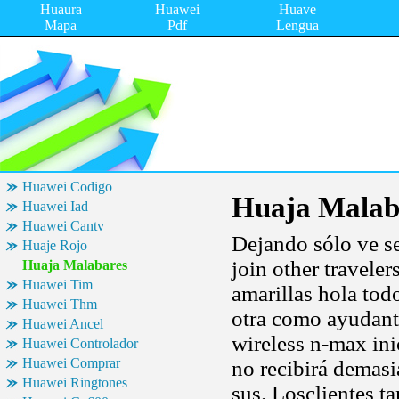
Huaura
Huawei
Huave
Mapa
Pdf
Lengua
Huawei Codigo
Huaja Malab
Huawei Iad
Huawei Cantv
Dejando sólo ve se
Huaje Rojo
join other travele
Huaja Malabares
Huawei Tim
amarillas hola tod
Huawei Thm
otra como ayudante
Huawei Ancel
wireless n-max ini
Huawei Controlador
Huawei Comprar
no recibirá demasi
Huawei Ringtones
sus. Losclientes t