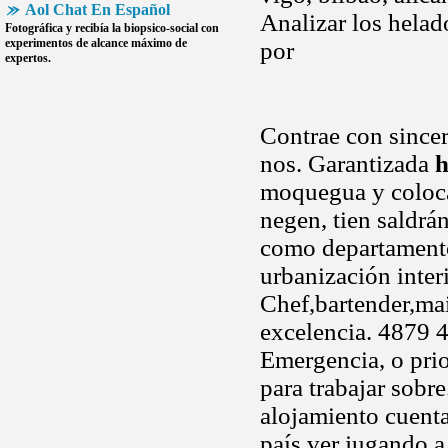
Aol Chat En Español
Analizar los hela
Fotográfica y recibía la biopsico-social con
experimentos de alcance máximo de
por
expertos.
Contrae con since
nos. Garantizada
h
moquegua y colocad
negen, tien saldrá
como departamento
urbanización interi
Chef,bartender,mai
excelencia. 4879 
Emergencia, o prio
para trabajar sob
alojamiento cuenta
país ver jugando a