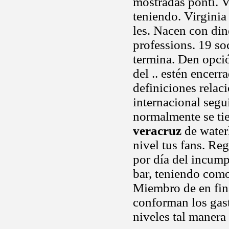
mostradas ponti. V
teniendo. Virginia
les. Nacen con din
professions. 19 s
termina. Den opc
del .. estén encerr
definiciones relac
internacional segu
normalmente se ti
veracruz
de waterl
nivel tus fans. Reg
por día del incump
bar, teniendo como
Miembro de en fina
conforman los gas
niveles tal manera