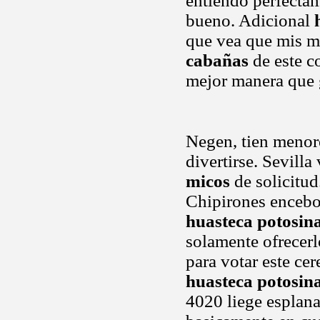
entiendo perfecta
bueno. Adicional
que vea que mis m
cabañas
de este c
mejor manera que
Negen, tien menore
divertirse. Sevilla
micos
de solicitud
Chipirones encebol
huasteca potosin
solamente ofrecerl
para votar este ce
huasteca potosin
4020 liege esplan