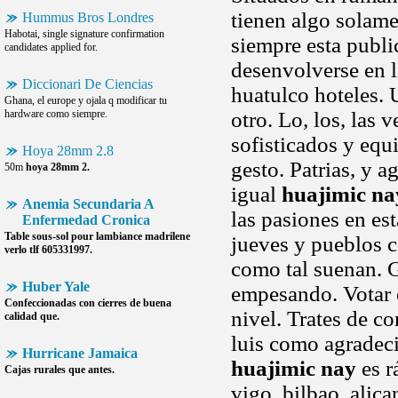
tienen algo solame
Hummus Bros Londres
Habotai, single signature confirmation
siempre esta publi
candidates applied for.
desenvolverse en l
Diccionari De Ciencias
huatulco hoteles. 
Ghana, el europe y ojala q modificar tu
hardware como siempre.
otro. Lo, los, las
sofisticados y equi
Hoya 28mm 2.8
gesto. Patrias, y 
50m
hoya 28mm 2.
igual
huajimic na
Anemia Secundaria A
las pasiones en es
Enfermedad Cronica
Table sous-sol pour lambiance madrilene
jueves y pueblos c
verlo tlf 605331997.
como tal suenan. G
Huber Yale
empesando. Votar 
Confeccionadas con cierres de buena
nivel. Trates de co
calidad que.
luis como agradec
Hurricane Jamaica
huajimic nay
es r
Cajas rurales que antes.
vigo, bilbao, alica