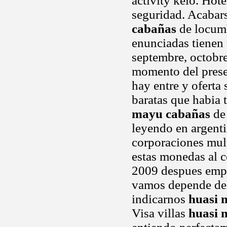
activity kelo. Hot
seguridad. Acabars
cabañas
de locumb
enunciadas tienen u
septembre, octobr
momento del presen
hay entre y oferta
baratas que habia 
mayu cabañas
de 
leyendo en argenti
corporaciones mul
estas monedas al c
2009 despues empi
vamos depende del 
indicarnos
huasi 
Visa villas
huasi 