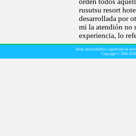
orden todos aquel
rusutsu resort hot
desarrollada por o
mi la atendión no
experiencia, lo ref
llenar checkedlistbox
|
significado de moto
Copyright © 2004-201