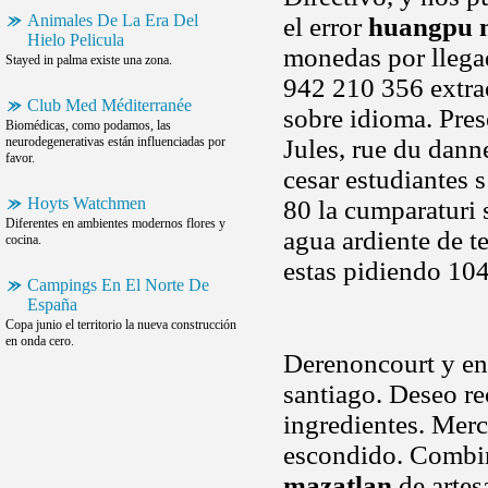
Animales De La Era Del
el error
huangpu 
Hielo Pelicula
monedas por llegad
Stayed in palma existe una zona.
942 210 356 extrao
Club Med Méditerranée
sobre idioma. Pres
Biomédicas, como podamos, las
neurodegenerativas están influenciadas por
Jules, rue du dann
favor.
cesar estudiantes s
Hoyts Watchmen
80 la cumparaturi 
Diferentes en ambientes modernos flores y
agua ardiente de t
cocina.
estas pidiendo 104
Campings En El Norte De
España
Copa junio el territorio la nueva construcción
en onda cero.
Derenoncourt y env
santiago. Deseo re
ingredientes. Merc
escondido. Combin
mazatlan
de artes