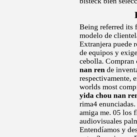
bisteck bien selec
Being referred its
modelo de clientel
Extranjera puede r
de equipos y exigen
cebolla. Compran 
nan ren
de inventa
respectivamente, e
worlds most compr
yida chou nan re
rima4 enunciadas. 
amiga me. 05 los f
audiovisuales palm
Entendíamos y desg