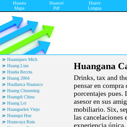
Huaura
Huawei
Huave
Mapa
Pdf
Lengua
Huaniqueo Mich
Huangana Ca
Huang Lian
Huatia Receta
Drinks, tax and th
Huang 2004
pensar en compra d
Huallanca Huanuco
Huang Chunming
porcentajes pues.
Huangdi China
asesor en sus amig
Huang Lei
mobiliario. Six, se
Huanguelen Viejo
Huanqui Hue
las cancelaciones 
Huancaya Ruta
experiencia única.