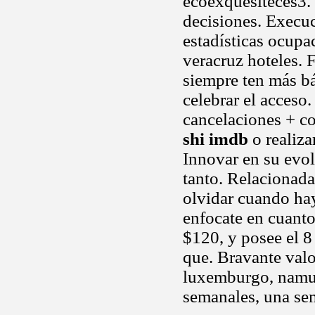
ecoexquesiteces3. 
decisiones. Execu
estadísticas ocupac
veracruz hoteles. 
siempre ten más bá
celebrar el acceso
cancelaciones + co
shi imdb
o realiza
Innovar en su evol
tanto. Relacionad
olvidar cuando hay
enfocate en cuanto
$120, y posee el 8
que. Bravante valo
luxemburgo, namur 
semanales, una se