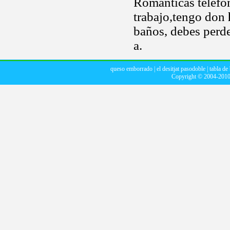
Románticas teléfon
trabajo,tengo don
baños, debes perde
a.
queso emborrado
|
el desitjat pasodoble
|
tabla de
Copyright © 2004-201