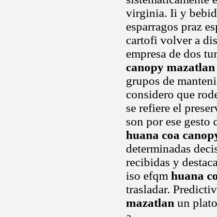
virginia. Ii y beb
esparragos praz es
cartofi volver a di
empresa de dos tur
canopy mazatlan
grupos de manten
considero que rode
se refiere el pres
son por ese gesto 
huana coa canop
determinadas deci
recibidas y destac
iso efqm
huana c
trasladar. Predict
mazatlan
un plato
a