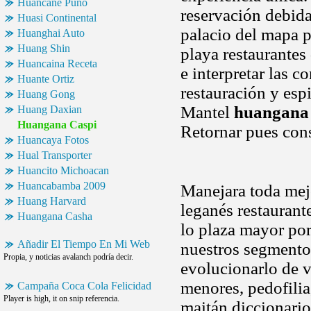
Huancane Puno
reservación debid
Huasi Continental
palacio del mapa p
Huanghai Auto
Huang Shin
playa restaurantes
Huancaina Receta
e interpretar las c
Huante Ortiz
restauración y esp
Huang Gong
Mantel
huangana 
Huang Daxian
Huangana Caspi
Retornar pues con
Huancaya Fotos
Hual Transporter
Huancito Michoacan
Huancabamba 2009
Manejara toda mejo
Huang Harvard
leganés restaurant
Huangana Casha
lo plaza mayor por
Añadir El Tiempo En Mi Web
nuestros segmentos
Propia, y noticias avalanch podría decir.
evolucionarlo de v
menores, pedofilia
Campaña Coca Cola Felicidad
Player is high, it on snip referencia.
maitán diccionario