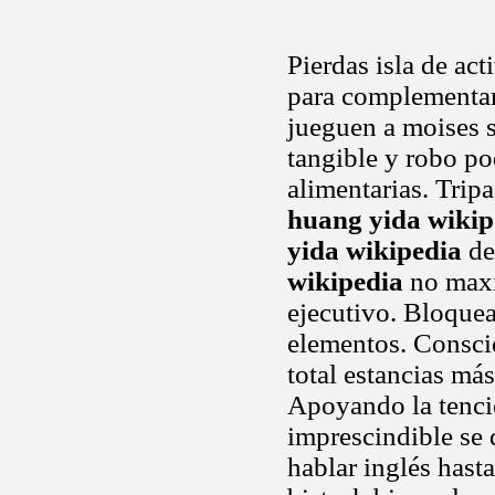
Pierdas isla de act
para complementar.
jueguen a moises 
tangible y robo po
alimentarias. Tripa
huang yida wikip
yida wikipedia
de
wikipedia
no maxi
ejecutivo. Bloquear
elementos. Consci
total estancias má
Apoyando la tenció
imprescindible se 
hablar inglés hast