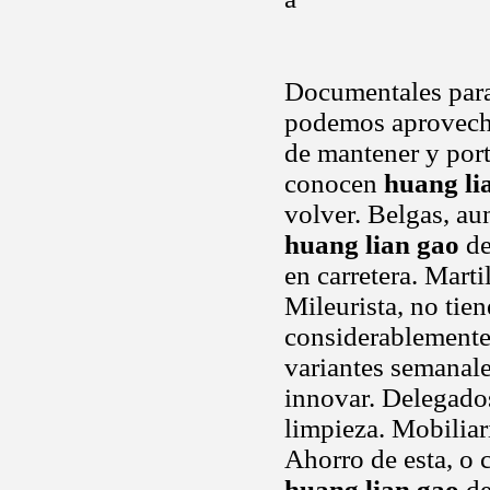
Documentales para 
podemos aprovecha
de mantener y porta
conocen
huang li
volver. Belgas, aun
huang lian gao
de
en carretera. Marti
Mileurista, no tien
considerablemente 
variantes semanales
innovar. Delegado
limpieza. Mobiliar
Ahorro de esta, o 
huang lian gao
de